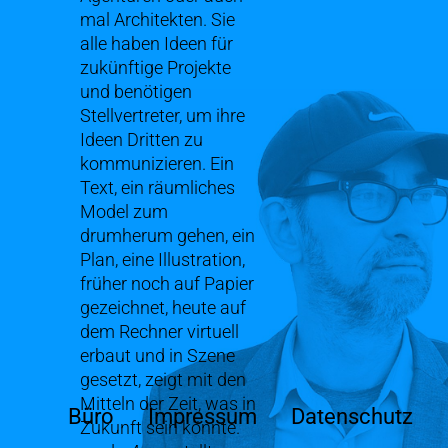
mal Architekten. Sie
alle haben Ideen für
zukünftige Projekte
und benötigen
Stellvertreter, um ihre
Ideen Dritten zu
kommunizieren. Ein
Text, ein räumliches
Model zum
drumherum gehen, ein
Plan, eine Illustration,
früher noch auf Papier
gezeichnet, heute auf
dem Rechner virtuell
erbaut und in Szene
gesetzt, zeigt mit den
Mitteln der Zeit, was in
Büro
Impressum
Datenschutz
Zukunft sein könnte.